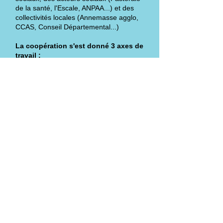
de la santé, l'Escale, ANPAA...) et des
collectivités locales (Annemasse agglo,
CCAS, Conseil Départemental...)
La coopération s'est donné 3 axes de
travail :
Connaissance et échange des actions
entreprises sur le territoire :
Actions d'information et de
communication sur l'isolement des âgés
Rencontres des acteurs en
assemblées plénières, création d'un
annuaire et d'une newsletter
Actions communes de formation
La COOPERATION LOCALE DE
LUTTE CONTRE L'ISOLEMENT
devient :
CREA' LIENS