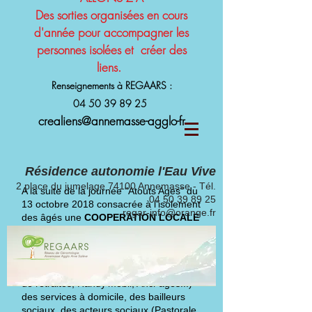
Des sorties organisées en cours
d'année pour accompagner les
personnes isolées et créer des
liens.
Renseignements à REGAARS :
04 50 39 89 25
crealiens@annemasse-agglo-fr
Résidence autonomie l'Eau Vive
2 place du jumelage 74100 Annemasse - Tél.
A la suite de la journée "Atouts Ages" du
04 50 39 89 25
13 octobre 2018 consacrée à l'isolement
regar-info@orange.fr
des âgés une
COOPERATION LOCALE
DE LUTTE CONTRE L'ISOLEMENT
a
vu le jour.
Elle réunit des associations (Petits
Frères des Pauvres, REGAARS, clubs
de retraités, Handy'mobil, Ancr'âges...)
des services à domicile, des bailleurs
sociaux, des acteurs sociaux (Pastorale