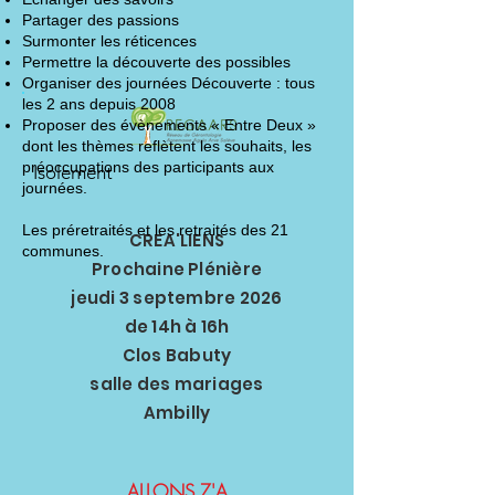
Partager des passions
Surmonter les réticences
Permettre la découverte des possibles
Organiser des journées Découverte : tous
les 2 ans depuis 2008
Proposer des évènements « Entre Deux »
dont les thèmes reflètent les souhaits, les
préoccupations des participants aux
Isolement
journées.
Les préretraités et les retraités des 21
CREA'LIENS
communes.
Prochaine Plénière
jeudi 3 septembre 2026
de 14h à 16h
Clos Babuty
salle des mariages
Ambilly
ALLONS Z'A